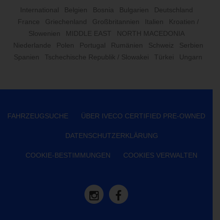
International
Belgien
Bosnia
Bulgarien
Deutschland
France
Griechenland
Großbritannien
Italien
Kroatien /
Slowenien
MIDDLE EAST
NORTH MACEDONIA
Niederlande
Polen
Portugal
Rumänien
Schweiz
Serbien
Spanien
Tschechische Republik / Slowakei
Türkei
Ungarn
FAHRZEUGSUCHE
ÜBER IVECO CERTIFIED PRE-OWNED
DATENSCHUTZERKLÄRUNG
COOKIE-BESTIMMUNGEN
COOKIES VERWALTEN