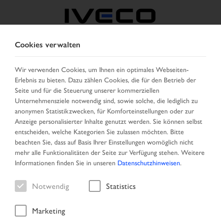
Cookies verwalten
ÖSTERREICH
Wir verwenden Cookies, um Ihnen ein optimales Webseiten-
Erlebnis zu bieten. Dazu zählen Cookies, die für den Betrieb der
LAND AUSWÄHLEN
SPRACHE ÄNDERN
Seite und für die Steuerung unserer kommerziellen
Unternehmensziele notwendig sind, sowie solche, die lediglich zu
Toggle
anonymen Statistikzwecken, für Komforteinstellungen oder zur
MENU
navigation
Anzeige personalisierter Inhalte genutzt werden. Sie können selbst
entscheiden, welche Kategorien Sie zulassen möchten. Bitte
beachten Sie, dass auf Basis Ihrer Einstellungen womöglich nicht
mehr alle Funktionalitäten der Seite zur Verfügung stehen. Weitere
Fahrzeug
Informationen finden Sie in unseren
Datenschutzhinweisen
.
Notwendig
Statistics
Marketing
Startseite
Fahrzeugsuche
Ergebnisliste
Fahrzeug