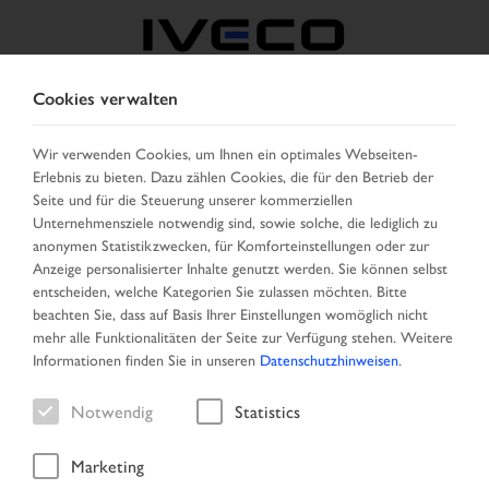
Cookies verwalten
ÖSTERREICH
Wir verwenden Cookies, um Ihnen ein optimales Webseiten-
Erlebnis zu bieten. Dazu zählen Cookies, die für den Betrieb der
LAND AUSWÄHLEN
SPRACHE ÄNDERN
Seite und für die Steuerung unserer kommerziellen
Unternehmensziele notwendig sind, sowie solche, die lediglich zu
Toggle
anonymen Statistikzwecken, für Komforteinstellungen oder zur
MENU
navigation
Anzeige personalisierter Inhalte genutzt werden. Sie können selbst
entscheiden, welche Kategorien Sie zulassen möchten. Bitte
beachten Sie, dass auf Basis Ihrer Einstellungen womöglich nicht
mehr alle Funktionalitäten der Seite zur Verfügung stehen. Weitere
Fahrzeug
Informationen finden Sie in unseren
Datenschutzhinweisen
.
Notwendig
Statistics
Marketing
Startseite
Neu eingetroffen
Fahrzeug