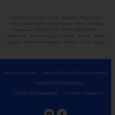
International
Belgien
Bosnia
Bulgarien
Deutschland
France
Griechenland
Großbritannien
Italien
Kroatien /
Slowenien
MIDDLE EAST
NORTH MACEDONIA
Niederlande
Polen
Portugal
Rumänien
Schweiz
Serbien
Spanien
Tschechische Republik / Slowakei
Türkei
Ungarn
FAHRZEUGSUCHE
ÜBER IVECO CERTIFIED PRE-OWNED
DATENSCHUTZERKLÄRUNG
COOKIE-BESTIMMUNGEN
COOKIES VERWALTEN