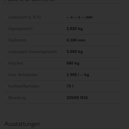
Laderaum (L B H)
-- x -- x -- mm
Eigengewicht
2.820 kg
Radstand
4.100 mm
zulässiges Gesamtgewicht
3.500 kg
Nutzlast
680 kg
max. Achslasten
1.900 / -- kg
Kraftstoffbehälter
70 l
Bereifung
225/65 R16
Ausstattungen