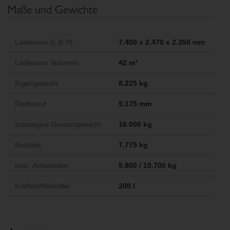
Maße und Gewichte
Laderaum (L B H)
7.400 x 2.470 x 2.350 mm
Laderaum Volumen
42 m³
Eigengewicht
8.225 kg
Radstand
5.175 mm
zulässiges Gesamtgewicht
16.000 kg
Nutzlast
7.775 kg
max. Achslasten
5.800 / 10.700 kg
Kraftstoffbehälter
200 l