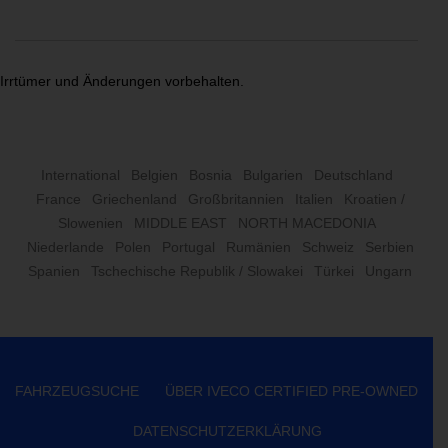
Irrtümer und Änderungen vorbehalten.
International
Belgien
Bosnia
Bulgarien
Deutschland
France
Griechenland
Großbritannien
Italien
Kroatien /
Slowenien
MIDDLE EAST
NORTH MACEDONIA
Niederlande
Polen
Portugal
Rumänien
Schweiz
Serbien
Spanien
Tschechische Republik / Slowakei
Türkei
Ungarn
FAHRZEUGSUCHE
ÜBER IVECO CERTIFIED PRE-OWNED
DATENSCHUTZERKLÄRUNG