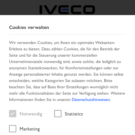
Cookies verwalten
ÖSTERREICH
Wir verwenden Cookies, um Ihnen ein optimales Webseiten-
Erlebnis zu bieten. Dazu zählen Cookies, die für den Betrieb der
LAND AUSWÄHLEN
SPRACHE ÄNDERN
Seite und für die Steuerung unserer kommerziellen
Unternehmensziele notwendig sind, sowie solche, die lediglich zu
Toggle
anonymen Statistikzwecken, für Komforteinstellungen oder zur
MENU
navigation
Anzeige personalisierter Inhalte genutzt werden. Sie können selbst
entscheiden, welche Kategorien Sie zulassen möchten. Bitte
beachten Sie, dass auf Basis Ihrer Einstellungen womöglich nicht
mehr alle Funktionalitäten der Seite zur Verfügung stehen. Weitere
Fahrzeug
Informationen finden Sie in unseren
Datenschutzhinweisen
.
Notwendig
Statistics
Marketing
Startseite
Neu eingetroffen
Fahrzeug