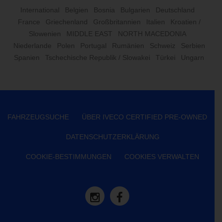
International
Belgien
Bosnia
Bulgarien
Deutschland
France
Griechenland
Großbritannien
Italien
Kroatien /
Slowenien
MIDDLE EAST
NORTH MACEDONIA
Niederlande
Polen
Portugal
Rumänien
Schweiz
Serbien
Spanien
Tschechische Republik / Slowakei
Türkei
Ungarn
FAHRZEUGSUCHE
ÜBER IVECO CERTIFIED PRE-OWNED
DATENSCHUTZERKLÄRUNG
COOKIE-BESTIMMUNGEN
COOKIES VERWALTEN