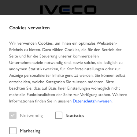
Cookies verwalten
ÖSTERREICH
Wir verwenden Cookies, um Ihnen ein optimales Webseiten-
Erlebnis zu bieten. Dazu zählen Cookies, die für den Betrieb der
LAND AUSWÄHLEN
SPRACHE ÄNDERN
Seite und für die Steuerung unserer kommerziellen
Unternehmensziele notwendig sind, sowie solche, die lediglich zu
Toggle
anonymen Statistikzwecken, für Komforteinstellungen oder zur
MENU
navigation
Anzeige personalisierter Inhalte genutzt werden. Sie können selbst
entscheiden, welche Kategorien Sie zulassen möchten. Bitte
beachten Sie, dass auf Basis Ihrer Einstellungen womöglich nicht
mehr alle Funktionalitäten der Seite zur Verfügung stehen. Weitere
Fahrzeug
Informationen finden Sie in unseren
Datenschutzhinweisen
.
Notwendig
Statistics
Marketing
Startseite
Neu eingetroffen
Fahrzeug