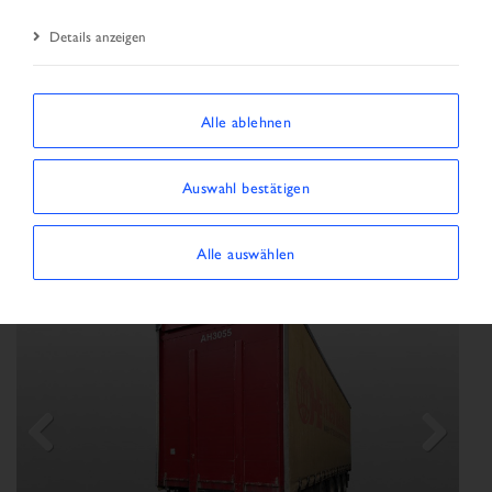
Details anzeigen
SORTIEREN NACH
Alle ablehnen
Filter anzeigen/ausblenden
Auswahl bestätigen
3 FAHRZEUGE WERDEN ANGEZEIGT
×
Fahrzeugart:
Auflieger
Alle auswählen
Previous
Next