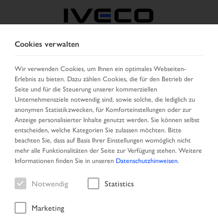
Cookies verwalten
ÖSTERREICH
Wir verwenden Cookies, um Ihnen ein optimales Webseiten-
Erlebnis zu bieten. Dazu zählen Cookies, die für den Betrieb der
LAND AUSWÄHLEN
SPRACHE ÄNDERN
Seite und für die Steuerung unserer kommerziellen
Unternehmensziele notwendig sind, sowie solche, die lediglich zu
Toggle
anonymen Statistikzwecken, für Komforteinstellungen oder zur
MENU
navigation
Anzeige personalisierter Inhalte genutzt werden. Sie können selbst
entscheiden, welche Kategorien Sie zulassen möchten. Bitte
beachten Sie, dass auf Basis Ihrer Einstellungen womöglich nicht
mehr alle Funktionalitäten der Seite zur Verfügung stehen. Weitere
Ergebnisliste
Informationen finden Sie in unseren
Datenschutzhinweisen
.
Notwendig
Statistics
Marketing
Startseite
Fahrzeugsuche
Ergebnisliste