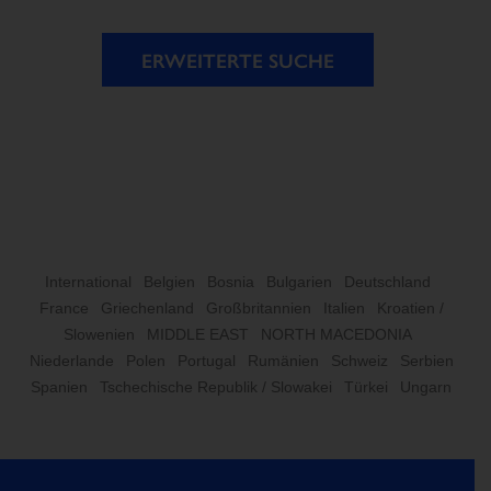
ERWEITERTE SUCHE
International
Belgien
Bosnia
Bulgarien
Deutschland
France
Griechenland
Großbritannien
Italien
Kroatien /
Slowenien
MIDDLE EAST
NORTH MACEDONIA
Niederlande
Polen
Portugal
Rumänien
Schweiz
Serbien
Spanien
Tschechische Republik / Slowakei
Türkei
Ungarn