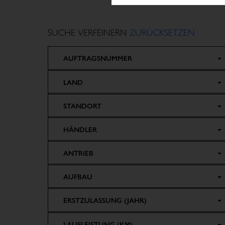
SUCHE VERFEINERN
ZURÜCKSETZEN
AUFTRAGSNUMMER
LAND
STANDORT
HÄNDLER
ANTRIEB
AUFBAU
ERSTZULASSUNG (JAHR)
LAUFLEISTUNG (KM)