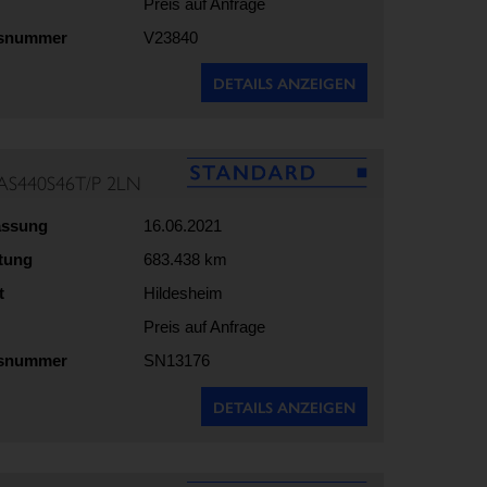
Preis auf Anfrage
gsnummer
V23840
DETAILS ANZEIGEN
AS440S46T/P 2LN
assung
16.06.2021
stung
683.438 km
t
Hildesheim
Preis auf Anfrage
gsnummer
SN13176
DETAILS ANZEIGEN