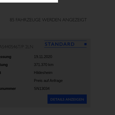
85 FAHRZEUGE WERDEN ANGEZEIGT
AS440S46T/P 2LN
assung
19.11.2020
stung
371.370 km
t
Hildesheim
Preis auf Anfrage
gsnummer
SN13034
DETAILS ANZEIGEN