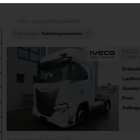
Filter anzeigen/ausblenden
×
Fahrzeugart:
Sattelzugmaschine
IVECO
S-Way 
Erstzul
Lauflei
Standor
Preis
Auftra