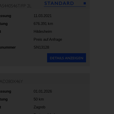
AS440S46T/FP 2L
assung
11.03.2021
stung
676.391 km
t
Hildesheim
Preis auf Anfrage
gsnummer
SN13128
DETAILS ANZEIGEN
 AD280X46Y
assung
01.01.2026
stung
50 km
t
Zagreb