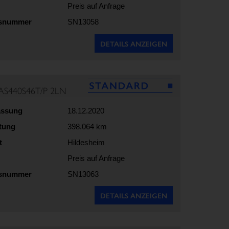
Preis auf Anfrage
gsnummer
SN13058
DETAILS ANZEIGEN
AS440S46T/P 2LN
assung
18.12.2020
stung
398.064 km
t
Hildesheim
Preis auf Anfrage
gsnummer
SN13063
DETAILS ANZEIGEN