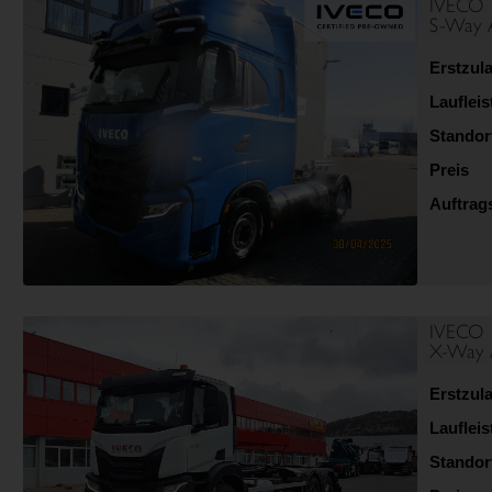
IVECO
S-Way 
Erstzul
Lauflei
Standor
Preis
Auftra
IVECO
X-Way
Erstzul
Lauflei
Standor