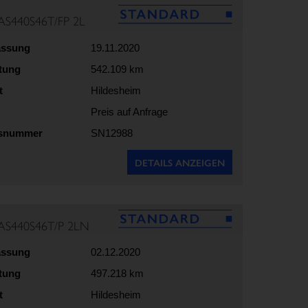
AS440S46T/FP 2L
assung
19.11.2020
stung
542.109 km
t
Hildesheim
Preis auf Anfrage
gsnummer
SN12988
DETAILS ANZEIGEN
AS440S46T/P 2LN
assung
02.12.2020
stung
497.218 km
t
Hildesheim