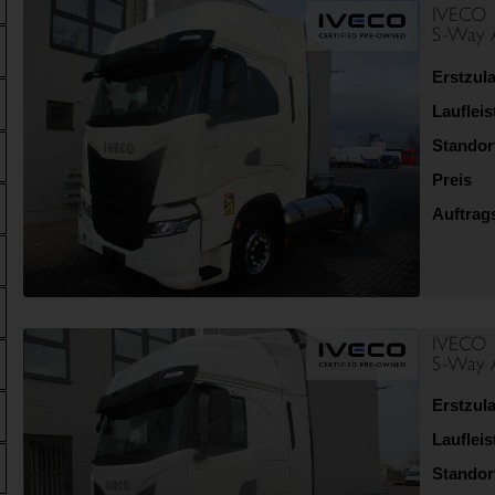
IVECO
S-Way 
Erstzul
Lauflei
Standor
Preis
Auftra
IVECO
S-Way 
Erstzul
Lauflei
Standor