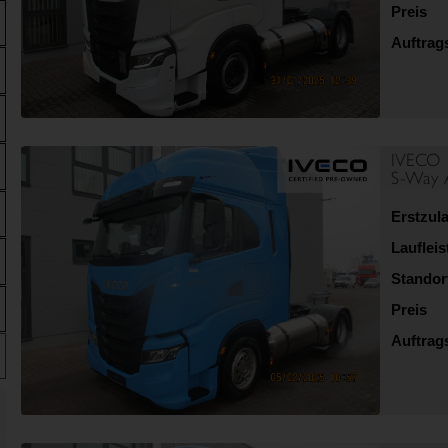
Preis
Auftra
IVECO
S-Way 
Erstzul
Lauflei
Standor
Preis
Auftra