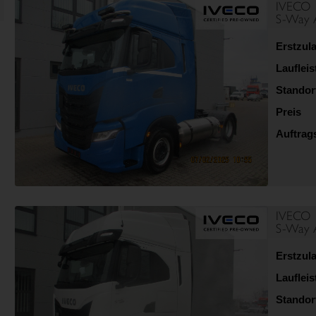
IVECO
S-Way 
Erstzul
Lauflei
Standor
Preis
Auftra
IVECO
S-Way 
Erstzul
Lauflei
Standor