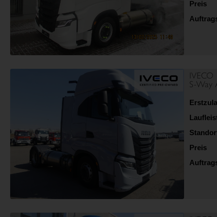
Preis
Auftra
IVECO
S-Way 
Erstzul
Lauflei
Standor
Preis
Auftra