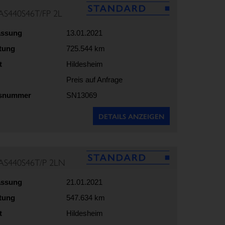
AS440S46T/FP 2L
assung
13.01.2021
stung
725.544 km
t
Hildesheim
Preis auf Anfrage
gsnummer
SN13069
DETAILS ANZEIGEN
AS440S46T/P 2LN
assung
21.01.2021
stung
547.634 km
t
Hildesheim