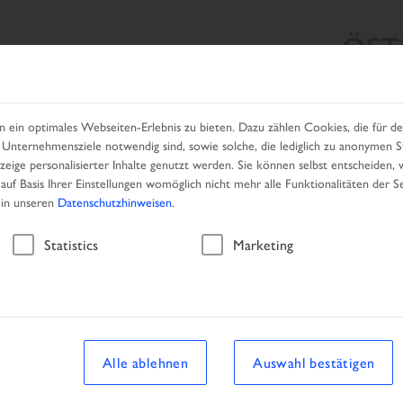
ÖST
HRZEUGSUCHE
UNSERE PRODUKTE
HÄNDLER
KAM
in optimales Webseiten-Erlebnis zu bieten. Dazu zählen Cookies, die für den
Unternehmensziele notwendig sind, sowie solche, die lediglich zu anonymen St
eige personalisierter Inhalte genutzt werden. Sie können selbst entscheiden, 
auf Basis Ihrer Einstellungen womöglich nicht mehr alle Funktionalitäten der S
 in unseren
Datenschutzhinweisen
.
Ergebnisliste
Statistics
Marketing
Alle ablehnen
Auswahl bestätigen