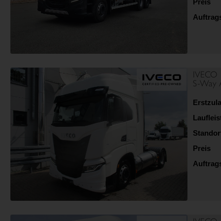
Preis
Auftra
IVECO
S-Way 
Erstzul
Lauflei
Standor
Preis
Auftra
IVECO