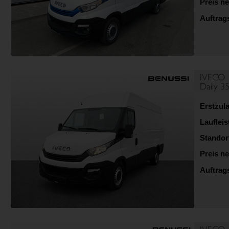
Preis ne
Auftra
IVECO
Daily 3
Erstzul
Lauflei
Standor
Preis ne
Auftra
IVECO