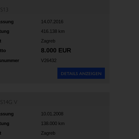
5S13
assung
14.07.2016
stung
416.138 km
t
Zagreb
8.000 EUR
tto
gsnummer
V26432
DETAILS ANZEIGEN
5S14G V
assung
10.01.2008
stung
138.000 km
t
Zagreb