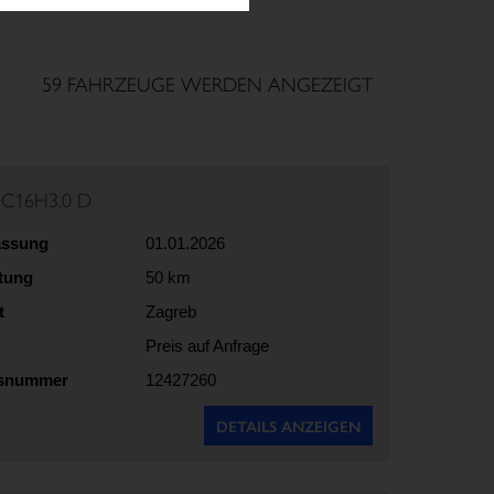
59 FAHRZEUGE WERDEN ANGEZEIGT
35C16H3.0 D
assung
01.01.2026
stung
50 km
t
Zagreb
Preis auf Anfrage
gsnummer
12427260
DETAILS ANZEIGEN