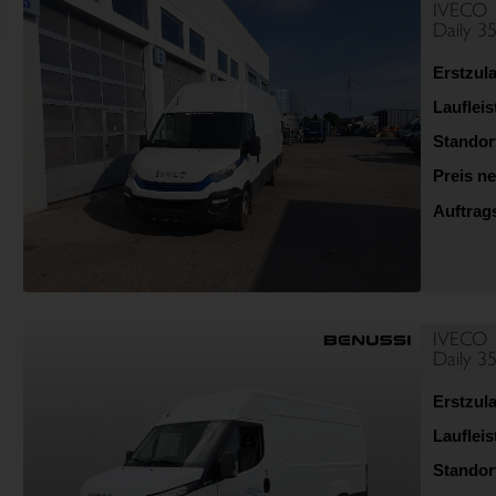
IVECO
Daily 3
Erstzul
Lauflei
Standor
Preis ne
Auftra
IVECO
Daily 3
Erstzul
Lauflei
Standor