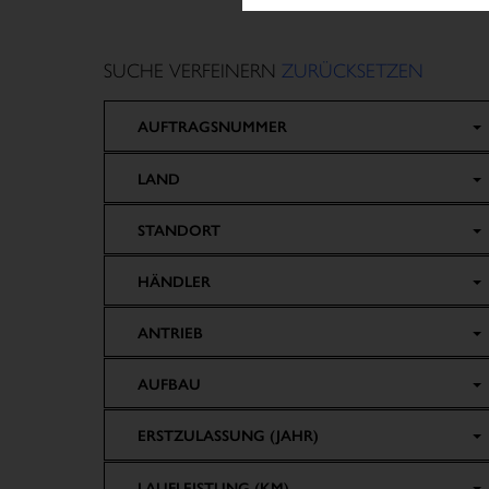
SUCHE VERFEINERN
ZURÜCKSETZEN
AUFTRAGSNUMMER
LAND
STANDORT
HÄNDLER
ANTRIEB
AUFBAU
ERSTZULASSUNG (JAHR)
LAUFLEISTUNG (KM)