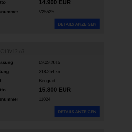
14.900 EUR
tto
gsnummer
V25529
DETAILS ANZEIGEN
35C13V12m3
assung
09.09.2015
stung
218.254 km
t
Beograd
15.800 EUR
tto
gsnummer
11024
DETAILS ANZEIGEN