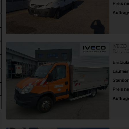
Preis ne
Auftra
IVECO
Daily 
Erstzul
Lauflei
Standor
Preis ne
Auftra