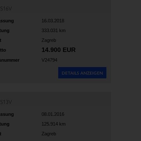
5S16V
assung
16.03.2018
stung
333.031 km
t
Zagreb
14.900 EUR
tto
gsnummer
V24794
DETAILS ANZEIGEN
5S13V
assung
08.01.2016
stung
125.914 km
t
Zagreb