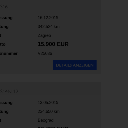
5S16
assung
16.12.2019
stung
342.524 km
t
Zagreb
15.900 EUR
tto
gsnummer
V25636
DETAILS ANZEIGEN
5S14N 12
assung
13.05.2019
stung
234.650 km
t
Beograd