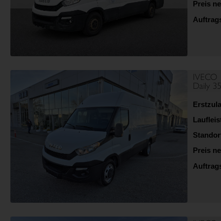
Preis ne
Auftra
IVECO
Daily 
Erstzul
Lauflei
Standor
Preis ne
Auftra