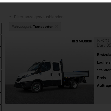
Filter anzeigen/ausblenden
×
Fahrzeugart:
Transporter
IVECO
Daily 
Erstzul
Lauflei
Standor
Preis
Auftra