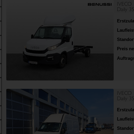
IVECO
Daily 3
Erstzul
Lauflei
Standor
Preis ne
Auftra
IVECO
Daily 3
Erstzul
Lauflei
Standor