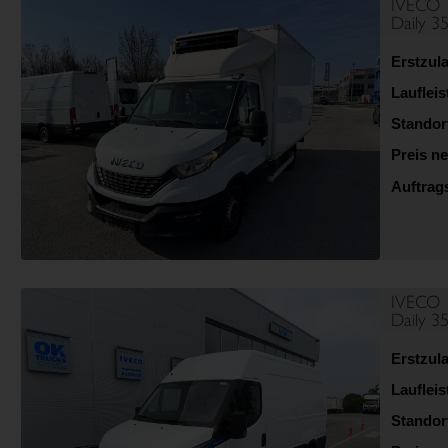
IVECO
Daily 3
Erstzul
Lauflei
Standor
Preis ne
Auftra
IVECO
Daily 3
Erstzul
Lauflei
Standor