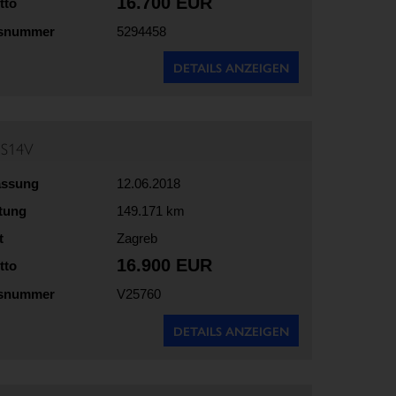
16.700 EUR
tto
gsnummer
5294458
DETAILS ANZEIGEN
5S14V
assung
12.06.2018
stung
149.171 km
t
Zagreb
16.900 EUR
tto
gsnummer
V25760
DETAILS ANZEIGEN