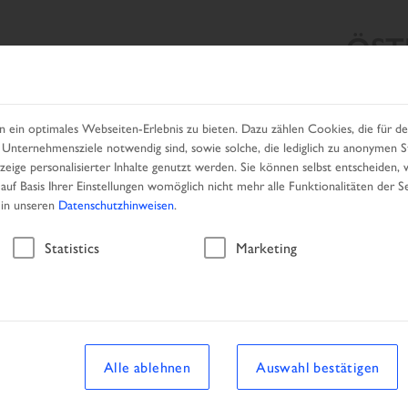
ÖST
HRZEUGSUCHE
UNSERE PRODUKTE
HÄNDLER
KAM
in optimales Webseiten-Erlebnis zu bieten. Dazu zählen Cookies, die für den
Unternehmensziele notwendig sind, sowie solche, die lediglich zu anonymen St
eige personalisierter Inhalte genutzt werden. Sie können selbst entscheiden, 
auf Basis Ihrer Einstellungen womöglich nicht mehr alle Funktionalitäten der S
 in unseren
Datenschutzhinweisen
.
Ergebnisliste
Statistics
Marketing
Alle ablehnen
Auswahl bestätigen