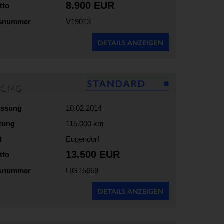
8.900 EUR
tto
gsnummer
V19013
DETAILS ANZEIGEN
50C14G
assung
10.02.2014
stung
115.000 km
t
Eugendorf
13.500 EUR
tto
gsnummer
LIGT5659
DETAILS ANZEIGEN