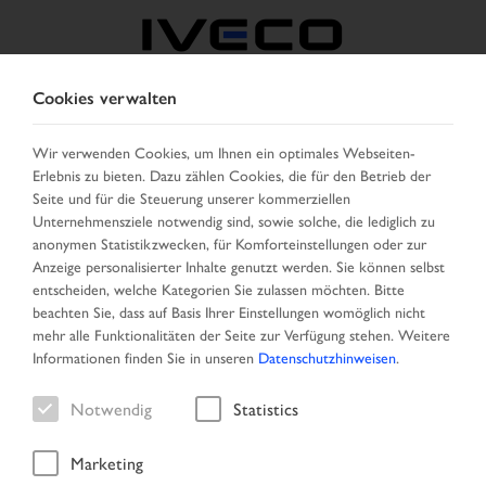
Cookies verwalten
ÖSTERREICH
Wir verwenden Cookies, um Ihnen ein optimales Webseiten-
Erlebnis zu bieten. Dazu zählen Cookies, die für den Betrieb der
LAND AUSWÄHLEN
SPRACHE ÄNDERN
Seite und für die Steuerung unserer kommerziellen
Unternehmensziele notwendig sind, sowie solche, die lediglich zu
Toggle
anonymen Statistikzwecken, für Komforteinstellungen oder zur
MENU
navigation
Anzeige personalisierter Inhalte genutzt werden. Sie können selbst
entscheiden, welche Kategorien Sie zulassen möchten. Bitte
beachten Sie, dass auf Basis Ihrer Einstellungen womöglich nicht
mehr alle Funktionalitäten der Seite zur Verfügung stehen. Weitere
Händler
Informationen finden Sie in unseren
Datenschutzhinweisen
.
Notwendig
Statistics
Marketing
Startseite
Händler