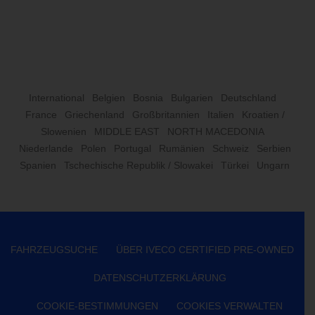
International
Belgien
Bosnia
Bulgarien
Deutschland
France
Griechenland
Großbritannien
Italien
Kroatien /
Slowenien
MIDDLE EAST
NORTH MACEDONIA
Niederlande
Polen
Portugal
Rumänien
Schweiz
Serbien
Spanien
Tschechische Republik / Slowakei
Türkei
Ungarn
FAHRZEUGSUCHE
ÜBER IVECO CERTIFIED PRE-OWNED
DATENSCHUTZERKLÄRUNG
COOKIE-BESTIMMUNGEN
COOKIES VERWALTEN