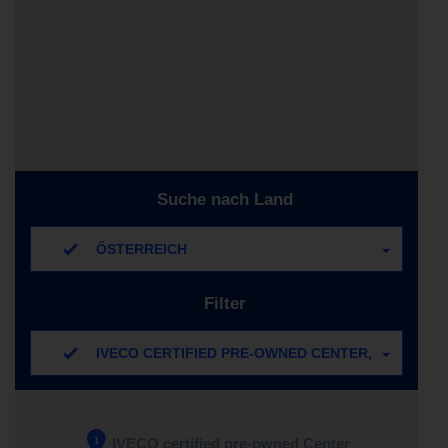
Suche nach Land
ÖSTERREICH
Filter
IVECO CERTIFIED PRE-OWNED CENTER, IVECO CE
IVECO certified pre-owned Center
1