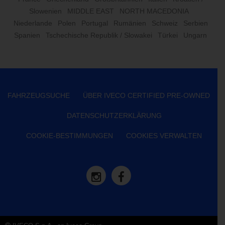
Slowenien
MIDDLE EAST
NORTH MACEDONIA
Niederlande
Polen
Portugal
Rumänien
Schweiz
Serbien
Spanien
Tschechische Republik / Slowakei
Türkei
Ungarn
FAHRZEUGSUCHE
ÜBER IVECO CERTIFIED PRE-OWNED
DATENSCHUTZERKLÄRUNG
COOKIE-BESTIMMUNGEN
COOKIES VERWALTEN