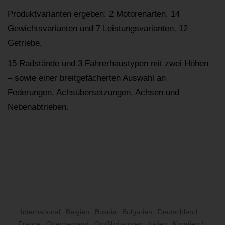
Produktvarianten ergeben: 2 Motorenarten, 14
Gewichtsvarianten und 7 Leistungsvarianten, 12
Getriebe,
15 Radstände und 3 Fahrerhaustypen mit zwei Höhen
– sowie einer breitgefächerten Auswahl an
Federungen, Achsübersetzungen, Achsen und
Nebenabtrieben.
International
Belgien
Bosnia
Bulgarien
Deutschland
France
Griechenland
Großbritannien
Italien
Kroatien /