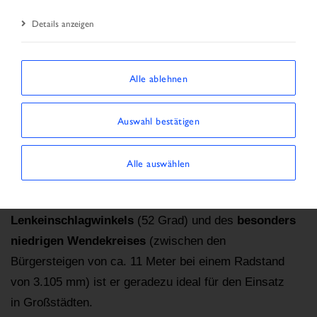
Startseite
EUROCARGO
Details anzeigen
EUROCARGO: IN JEDER STADT WILLKOMMEN.
Alle ablehnen
Eurocargo
ist das perfekte Fahrzeug für den
Auswahl bestätigen
Verteilerverkehr, den Kommunaleinsatz
und alle sonstigen Aufgaben in Stadtzentren. Dank
Alle auswählen
des
kompakten Fahrerhauses
(2,2 Meter), des
größeren
Lenkeinschlagwinkels
(52 Grad) und des
besonders
niedrigen Wendekreises
(zwischen den
Bürgersteigen von ca. 11 Meter bei einem Radstand
von 3.105 mm) ist er geradezu ideal für den Einsatz
in Großstädten.