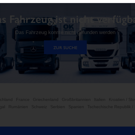
s Fahrzeug ist nicht verfügb
Das Fahrzeug konnte nicht gefunden werden
ZUR SUCHE
chland
France
Griechenland
Großbritannien
Italien
Kroatien / Sl
gal
Rumänien
Schweiz
Serbien
Spanien
Tschechische Republik /