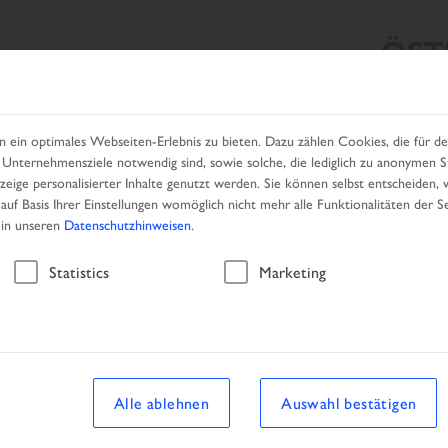
ÖST
HRZEUGSUCHE
UNSERE PRODUKTE
HÄNDLER
KAM
in optimales Webseiten-Erlebnis zu bieten. Dazu zählen Cookies, die für den
Unternehmensziele notwendig sind, sowie solche, die lediglich zu anonymen St
eige personalisierter Inhalte genutzt werden. Sie können selbst entscheiden, 
auf Basis Ihrer Einstellungen womöglich nicht mehr alle Funktionalitäten der S
 in unseren
Datenschutzhinweisen
.
Fahrzeug
Statistics
Marketing
zeug
Alle ablehnen
Auswahl bestätigen