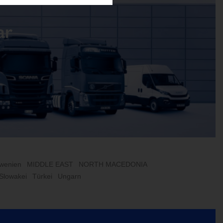
ar
owenien
MIDDLE EAST
NORTH MACEDONIA
 Slowakei
Türkei
Ungarn