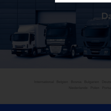
Da
International
Belgien
Bosnia
Bulgarien
Deuts
Niederlande
Polen
Portu