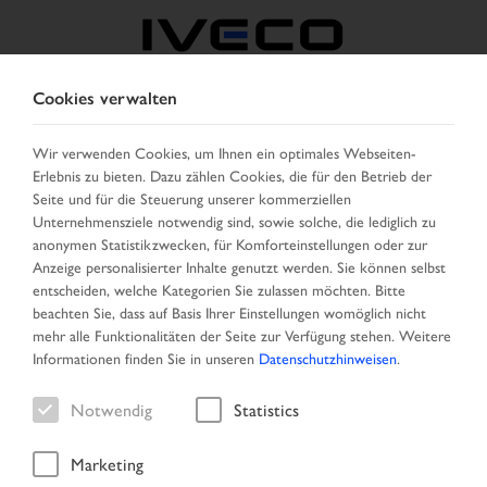
Cookies verwalten
ÖSTERREICH
Wir verwenden Cookies, um Ihnen ein optimales Webseiten-
Erlebnis zu bieten. Dazu zählen Cookies, die für den Betrieb der
LAND AUSWÄHLEN
SPRACHE ÄNDERN
Seite und für die Steuerung unserer kommerziellen
Unternehmensziele notwendig sind, sowie solche, die lediglich zu
Toggle
anonymen Statistikzwecken, für Komforteinstellungen oder zur
MENU
navigation
Anzeige personalisierter Inhalte genutzt werden. Sie können selbst
entscheiden, welche Kategorien Sie zulassen möchten. Bitte
beachten Sie, dass auf Basis Ihrer Einstellungen womöglich nicht
mehr alle Funktionalitäten der Seite zur Verfügung stehen. Weitere
Fahrzeug
Informationen finden Sie in unseren
Datenschutzhinweisen
.
Notwendig
Statistics
Marketing
Startseite
Fahrzeugsuche
Ergebnisliste
Fahrzeug