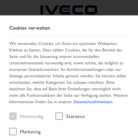
Cookies verwalten
ÖSTERREICH
Wir verwenden Cookies, um Ihnen ein optimales Webseiten-
Erlebnis zu bieten. Dazu zählen Cookies, die für den Betrieb der
LAND AUSWÄHLEN
SPRACHE ÄNDERN
Seite und für die Steuerung unserer kommerziellen
Unternehmensziele notwendig sind, sowie solche, die lediglich zu
Toggle
anonymen Statistikzwecken, für Komforteinstellungen oder zur
MENU
navigation
Anzeige personalisierter Inhalte genutzt werden. Sie können selbst
entscheiden, welche Kategorien Sie zulassen möchten. Bitte
beachten Sie, dass auf Basis Ihrer Einstellungen womöglich nicht
mehr alle Funktionalitäten der Seite zur Verfügung stehen. Weitere
Fahrzeug
Informationen finden Sie in unseren
Datenschutzhinweisen
.
Notwendig
Statistics
Marketing
Startseite
Fahrzeugsuche
Ergebnisliste
Fahrzeug