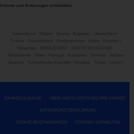
Irrtümer und Änderungen vorbehalten.
International
Belgien
Bosnia
Bulgarien
Deutschland
France
Griechenland
Großbritannien
Italien
Kroatien /
Slowenien
MIDDLE EAST
NORTH MACEDONIA
Niederlande
Polen
Portugal
Rumänien
Schweiz
Serbien
Spanien
Tschechische Republik / Slowakei
Türkei
Ungarn
FAHRZEUGSUCHE
ÜBER IVECO CERTIFIED PRE-OWNED
DATENSCHUTZERKLÄRUNG
COOKIE-BESTIMMUNGEN
COOKIES VERWALTEN